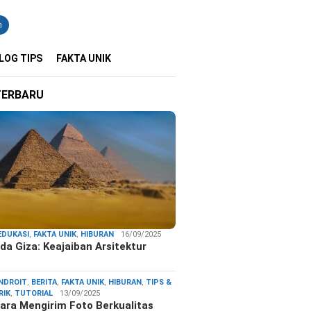
n
LOG TIPS
FAKTA UNIK
TERBARU
EDUKASI
,
FAKTA UNIK
,
HIBURAN
16/09/2025
da Giza: Keajaiban Arsitektur
…
NDROIT
,
BERITA
,
FAKTA UNIK
,
HIBURAN
,
TIPS &
RIK
,
TUTORIAL
13/09/2025
ara Mengirim Foto Berkualitas