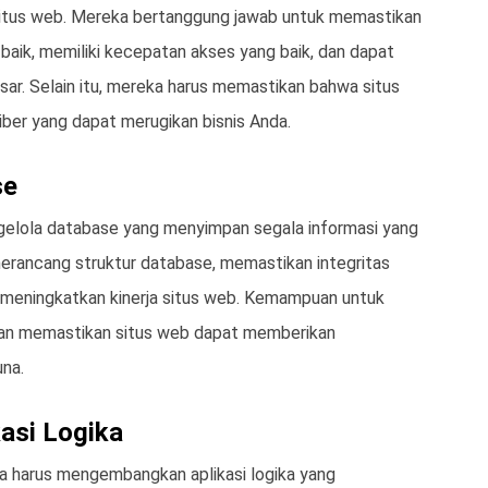
 situs web. Mereka bertanggung jawab untuk memastikan
baik, memiliki kecepatan akses yang baik, dan dapat
ar. Selain itu, mereka harus memastikan bahwa situs
er yang dapat merugikan bisnis Anda.
se
gelola database yang menyimpan segala informasi yang
merancang struktur database, memastikan integritas
 meningkatkan kinerja situs web. Kemampuan untuk
kan memastikan situs web dapat memberikan
na.
asi Logika
a harus mengembangkan aplikasi logika yang