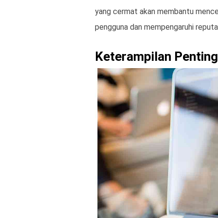
yang cermat akan membantu menceg
pengguna dan mempengaruhi reputas
Keterampilan Penting