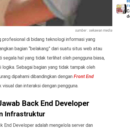
B
T
C
d
sumber : sekawan media
 profesional di bidang teknologi informasi yang
gkan bagian “belakang” dari suatu situs web atau
uti segala hal yang tidak terlihat oleh pengguna biasa,
si logika. Sebagai bagian yang tidak tampak oleh
kurang dipahami dibandingkan dengan
Front End
visual dan interaksi dengan pengguna.
Jawab Back End Developer
n Infrastruktur
ck End Developer adalah mengelola server dan