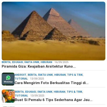
BERITA
,
EDUKASI
,
FAKTA UNIK
,
HIBURAN
16/09/2025
Piramida Giza: Keajaiban Arsitektur Kuno…
ANDROIT
,
BERITA
,
FAKTA UNIK
,
HIBURAN
,
TIPS & TRIK
,
TUTORIAL
13/09/2025
Cara Mengirim Foto Berkualitas Tinggi di…
BERITA
,
EDUKASI
,
FAKTA UNIK
,
HIBURAN
,
TIPS & TRIK
,
TUTORIAL
13/09/2025
Buat Si Pemalu 6 Tips Sederhana Agar Jau…