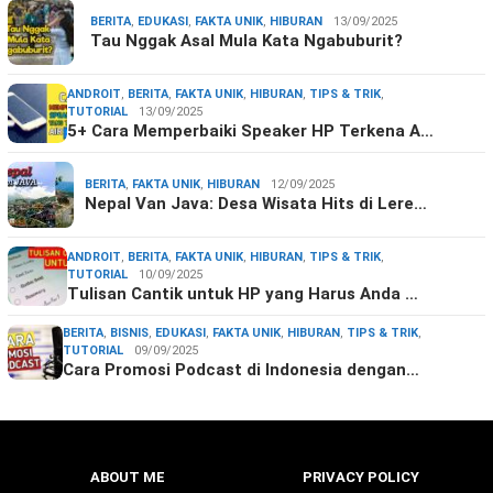
BERITA
,
EDUKASI
,
FAKTA UNIK
,
HIBURAN
13/09/2025
Tau Nggak Asal Mula Kata Ngabuburit?
ANDROIT
,
BERITA
,
FAKTA UNIK
,
HIBURAN
,
TIPS & TRIK
,
TUTORIAL
13/09/2025
5+ Cara Memperbaiki Speaker HP Terkena A…
BERITA
,
FAKTA UNIK
,
HIBURAN
12/09/2025
Nepal Van Java: Desa Wisata Hits di Lere…
ANDROIT
,
BERITA
,
FAKTA UNIK
,
HIBURAN
,
TIPS & TRIK
,
TUTORIAL
10/09/2025
Tulisan Cantik untuk HP yang Harus Anda …
BERITA
,
BISNIS
,
EDUKASI
,
FAKTA UNIK
,
HIBURAN
,
TIPS & TRIK
,
TUTORIAL
09/09/2025
Cara Promosi Podcast di Indonesia dengan…
ABOUT ME
PRIVACY POLICY