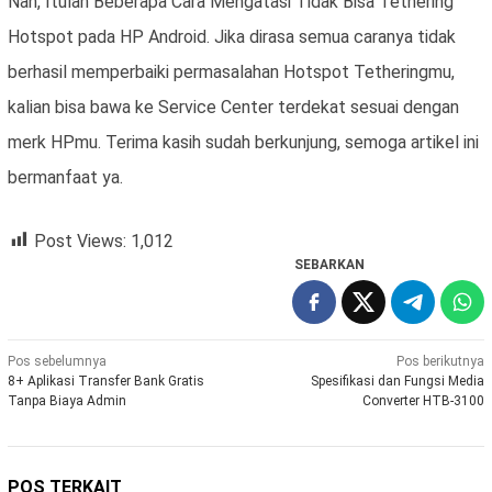
Nah, Itulah Beberapa Cara Mengatasi Tidak Bisa Tethering
Hotspot pada HP Android. Jika dirasa semua caranya tidak
berhasil memperbaiki permasalahan Hotspot Tetheringmu,
kalian bisa bawa ke Service Center terdekat sesuai dengan
merk HPmu. Terima kasih sudah berkunjung, semoga artikel ini
bermanfaat ya.
Post Views:
1,012
SEBARKAN
Navigasi
Pos sebelumnya
Pos berikutnya
8+ Aplikasi Transfer Bank Gratis
Spesifikasi dan Fungsi Media
pos
Tanpa Biaya Admin
Converter HTB-3100
POS TERKAIT