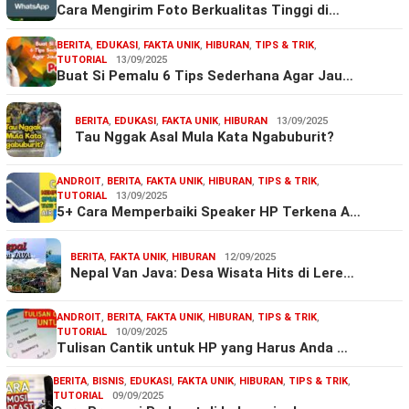
Cara Mengirim Foto Berkualitas Tinggi di…
BERITA
,
EDUKASI
,
FAKTA UNIK
,
HIBURAN
,
TIPS & TRIK
,
TUTORIAL
13/09/2025
Buat Si Pemalu 6 Tips Sederhana Agar Jau…
BERITA
,
EDUKASI
,
FAKTA UNIK
,
HIBURAN
13/09/2025
Tau Nggak Asal Mula Kata Ngabuburit?
ANDROIT
,
BERITA
,
FAKTA UNIK
,
HIBURAN
,
TIPS & TRIK
,
TUTORIAL
13/09/2025
5+ Cara Memperbaiki Speaker HP Terkena A…
BERITA
,
FAKTA UNIK
,
HIBURAN
12/09/2025
Nepal Van Java: Desa Wisata Hits di Lere…
ANDROIT
,
BERITA
,
FAKTA UNIK
,
HIBURAN
,
TIPS & TRIK
,
TUTORIAL
10/09/2025
Tulisan Cantik untuk HP yang Harus Anda …
BERITA
,
BISNIS
,
EDUKASI
,
FAKTA UNIK
,
HIBURAN
,
TIPS & TRIK
,
TUTORIAL
09/09/2025