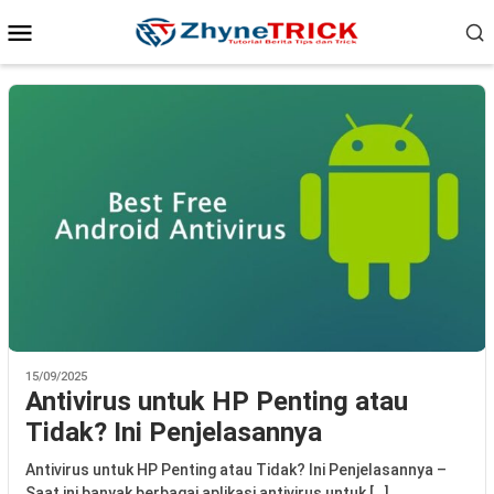
Loncat
Menu
ke
Mobile
konten
15/09/2025
Antivirus untuk HP Penting atau
Tidak? Ini Penjelasannya
Antivirus untuk HP Penting atau Tidak? Ini Penjelasannya –
Saat ini banyak berbagai aplikasi antivirus untuk […]