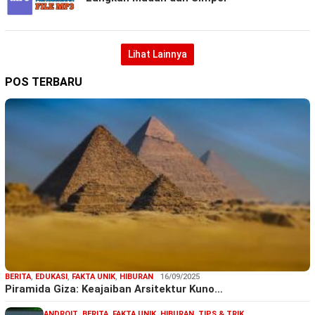
Lihat Lainnya
POS TERBARU
BERITA
,
EDUKASI
,
FAKTA UNIK
,
HIBURAN
16/09/2025
Piramida Giza: Keajaiban Arsitektur Kuno…
ANDROIT
,
BERITA
,
FAKTA UNIK
,
HIBURAN
,
TIPS & TRIK
,