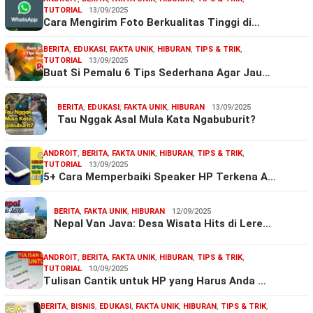
TUTORIAL
13/09/2025
Cara Mengirim Foto Berkualitas Tinggi di…
BERITA
,
EDUKASI
,
FAKTA UNIK
,
HIBURAN
,
TIPS & TRIK
,
TUTORIAL
13/09/2025
Buat Si Pemalu 6 Tips Sederhana Agar Jau…
BERITA
,
EDUKASI
,
FAKTA UNIK
,
HIBURAN
13/09/2025
Tau Nggak Asal Mula Kata Ngabuburit?
ANDROIT
,
BERITA
,
FAKTA UNIK
,
HIBURAN
,
TIPS & TRIK
,
TUTORIAL
13/09/2025
5+ Cara Memperbaiki Speaker HP Terkena A…
BERITA
,
FAKTA UNIK
,
HIBURAN
12/09/2025
Nepal Van Java: Desa Wisata Hits di Lere…
ANDROIT
,
BERITA
,
FAKTA UNIK
,
HIBURAN
,
TIPS & TRIK
,
TUTORIAL
10/09/2025
Tulisan Cantik untuk HP yang Harus Anda …
BERITA
,
BISNIS
,
EDUKASI
,
FAKTA UNIK
,
HIBURAN
,
TIPS & TRIK
,