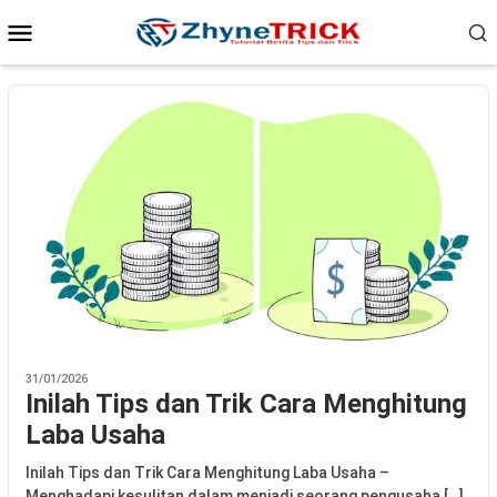
Loncat
Menu
ke
Mobile
konten
31/01/2026
Inilah Tips dan Trik Cara Menghitung
Laba Usaha
Inilah Tips dan Trik Cara Menghitung Laba Usaha –
Menghadapi kesulitan dalam menjadi seorang pengusaha […]