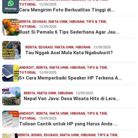
TUTORIAL
13/09/2025
Cara Mengirim Foto Berkualitas Tinggi di…
BERITA
,
EDUKASI
,
FAKTA UNIK
,
HIBURAN
,
TIPS & TRIK
,
TUTORIAL
13/09/2025
Buat Si Pemalu 6 Tips Sederhana Agar Jau…
BERITA
,
EDUKASI
,
FAKTA UNIK
,
HIBURAN
13/09/2025
Tau Nggak Asal Mula Kata Ngabuburit?
ANDROIT
,
BERITA
,
FAKTA UNIK
,
HIBURAN
,
TIPS & TRIK
,
TUTORIAL
13/09/2025
5+ Cara Memperbaiki Speaker HP Terkena A…
BERITA
,
FAKTA UNIK
,
HIBURAN
12/09/2025
Nepal Van Java: Desa Wisata Hits di Lere…
ANDROIT
,
BERITA
,
FAKTA UNIK
,
HIBURAN
,
TIPS & TRIK
,
TUTORIAL
10/09/2025
Tulisan Cantik untuk HP yang Harus Anda …
BERITA
,
BISNIS
,
EDUKASI
,
FAKTA UNIK
,
HIBURAN
,
TIPS & TRIK
,