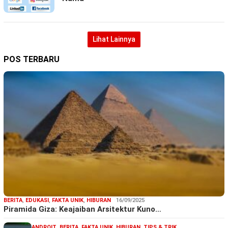
Lihat Lainnya
POS TERBARU
BERITA
,
EDUKASI
,
FAKTA UNIK
,
HIBURAN
16/09/2025
Piramida Giza: Keajaiban Arsitektur Kuno…
ANDROIT
,
BERITA
,
FAKTA UNIK
,
HIBURAN
,
TIPS & TRIK
,