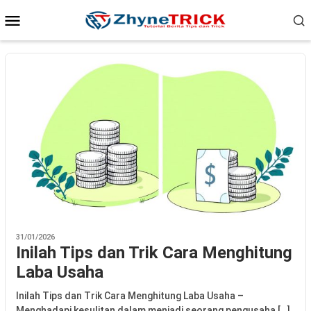
Loncat
Menu
ke
Mobile
konten
31/01/2026
Inilah Tips dan Trik Cara Menghitung
Laba Usaha
Inilah Tips dan Trik Cara Menghitung Laba Usaha –
Menghadapi kesulitan dalam menjadi seorang pengusaha […]