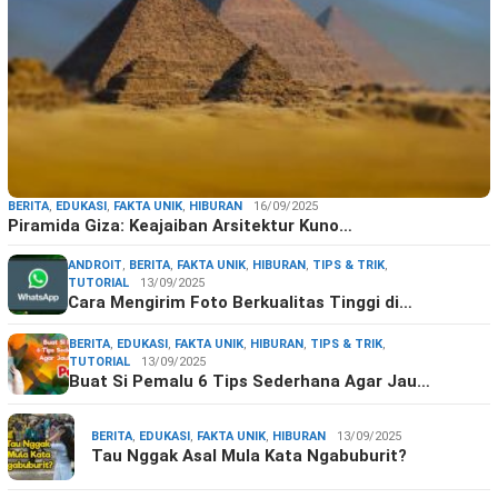
BERITA
,
EDUKASI
,
FAKTA UNIK
,
HIBURAN
16/09/2025
Piramida Giza: Keajaiban Arsitektur Kuno…
ANDROIT
,
BERITA
,
FAKTA UNIK
,
HIBURAN
,
TIPS & TRIK
,
TUTORIAL
13/09/2025
Cara Mengirim Foto Berkualitas Tinggi di…
BERITA
,
EDUKASI
,
FAKTA UNIK
,
HIBURAN
,
TIPS & TRIK
,
TUTORIAL
13/09/2025
Buat Si Pemalu 6 Tips Sederhana Agar Jau…
BERITA
,
EDUKASI
,
FAKTA UNIK
,
HIBURAN
13/09/2025
Tau Nggak Asal Mula Kata Ngabuburit?