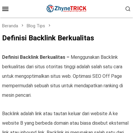
Loncat
Menu
ke
konten
Mobile
Beranda
Blog Tips
Definisi Backlink Berkualitas
Definisi Backlink Berkualitas –
Menggunakan Backlink
berkualitas dari situs otoritas tinggi adalah salah satu cara
untuk mengoptimalkan situs web. Optimasi SEO Off Page
mempermudah sebuah situs untuk mendapatkan ranking di
mesin pencari.
Backlink adalah link atau tautan keluar dari website A ke
website B yang berbeda domain atau biasa disebut eksternal
link atau inbound link. Backlink ini merupakan salah satu dari