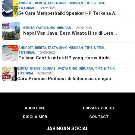
ANDROIT
,
BERITA
,
FAKTA UNIK
,
HIBURAN
,
TIPS & TRIK
,
TUTORIAL
13/09/2025
5+ Cara Memperbaiki Speaker HP Terkena A…
BERITA
,
FAKTA UNIK
,
HIBURAN
12/09/2025
Nepal Van Java: Desa Wisata Hits di Lere…
ANDROIT
,
BERITA
,
FAKTA UNIK
,
HIBURAN
,
TIPS & TRIK
,
TUTORIAL
10/09/2025
Tulisan Cantik untuk HP yang Harus Anda …
BERITA
,
BISNIS
,
EDUKASI
,
FAKTA UNIK
,
HIBURAN
,
TIPS & TRIK
,
TUTORIAL
09/09/2025
Cara Promosi Podcast di Indonesia dengan…
ABOUT ME
PRIVACY POLICY
DISCLAIMER
CONTACT
JARINGAN SOCIAL