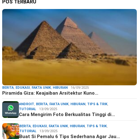
POS TERBARU
BERITA
,
EDUKASI
,
FAKTA UNIK
,
HIBURAN
16/09/2025
Piramida Giza: Keajaiban Arsitektur Kuno…
ANDROIT
,
BERITA
,
FAKTA UNIK
,
HIBURAN
,
TIPS & TRIK
,
TUTORIAL
13/09/2025
Cara Mengirim Foto Berkualitas Tinggi di…
BERITA
,
EDUKASI
,
FAKTA UNIK
,
HIBURAN
,
TIPS & TRIK
,
TUTORIAL
13/09/2025
Buat Si Pemalu 6 Tips Sederhana Agar Jau…