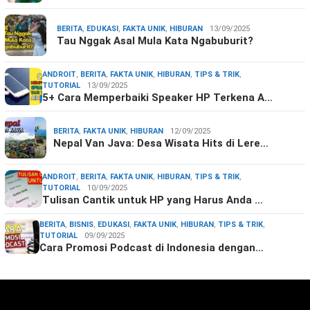
BERITA
,
EDUKASI
,
FAKTA UNIK
,
HIBURAN
13/09/2025
Tau Nggak Asal Mula Kata Ngabuburit?
ANDROIT
,
BERITA
,
FAKTA UNIK
,
HIBURAN
,
TIPS & TRIK
,
TUTORIAL
13/09/2025
5+ Cara Memperbaiki Speaker HP Terkena A…
BERITA
,
FAKTA UNIK
,
HIBURAN
12/09/2025
Nepal Van Java: Desa Wisata Hits di Lere…
ANDROIT
,
BERITA
,
FAKTA UNIK
,
HIBURAN
,
TIPS & TRIK
,
TUTORIAL
10/09/2025
Tulisan Cantik untuk HP yang Harus Anda …
BERITA
,
BISNIS
,
EDUKASI
,
FAKTA UNIK
,
HIBURAN
,
TIPS & TRIK
,
TUTORIAL
09/09/2025
Cara Promosi Podcast di Indonesia dengan…