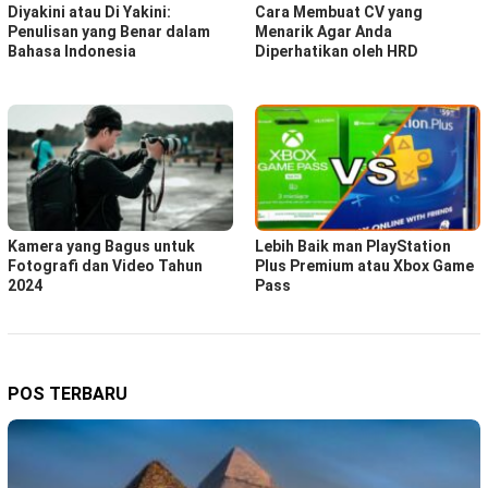
Diyakini atau Di Yakini:
Cara Membuat CV yang
Penulisan yang Benar dalam
Menarik Agar Anda
Bahasa Indonesia
Diperhatikan oleh HRD
Kamera yang Bagus untuk
Lebih Baik man PlayStation
Fotografi dan Video Tahun
Plus Premium atau Xbox Game
2024
Pass
POS TERBARU