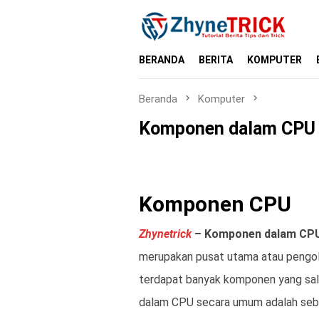
Loncat
ke
konten
BERANDA
BERITA
KOMPUTER
Beranda
Komputer
Komponen dalam CPU 
Komponen CPU
Zhynetrick
– Komponen dalam CPU
merupakan pusat utama atau pengol
terdapat banyak komponen yang sa
dalam CPU secara umum adalah seba