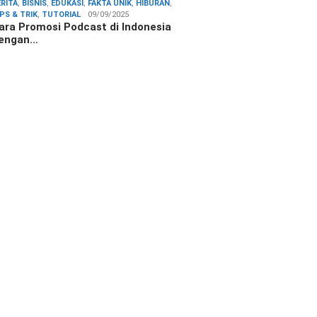
ERITA
,
BISNIS
,
EDUKASI
,
FAKTA UNIK
,
HIBURAN
,
IPS & TRIK
,
TUTORIAL
09/09/2025
ara Promosi Podcast di Indonesia
engan…