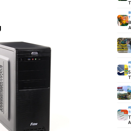
T
B
T
B
U
A
A
T
5
T
A
T
T
A