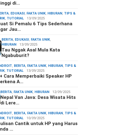
inggi di…
ERITA
,
EDUKASI
,
FAKTA UNIK
,
HIBURAN
,
TIPS &
RIK
,
TUTORIAL
13/09/2025
uat Si Pemalu 6 Tips Sederhana
gar Jau…
BERITA
,
EDUKASI
,
FAKTA UNIK
,
HIBURAN
13/09/2025
Tau Nggak Asal Mula Kata
Ngabuburit?
NDROIT
,
BERITA
,
FAKTA UNIK
,
HIBURAN
,
TIPS &
RIK
,
TUTORIAL
13/09/2025
+ Cara Memperbaiki Speaker HP
erkena A…
BERITA
,
FAKTA UNIK
,
HIBURAN
12/09/2025
Nepal Van Java: Desa Wisata Hits
di Lere…
NDROIT
,
BERITA
,
FAKTA UNIK
,
HIBURAN
,
TIPS &
RIK
,
TUTORIAL
10/09/2025
ulisan Cantik untuk HP yang Harus
nda …