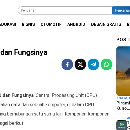
Pencaria
EDUKASI
BISNIS
OTOMOTIF
ANDROID
DESAIN GRATIS
B
POS 
dan Fungsinya
 dan Fungsinya
. Central Processing Unit (CPU)
BERITA
,
Pirami
ahan data dari sebuah komputer, di dalam CPU
Kuno
ling berhubungan satu sama lain. Komponen-komponen
A
gai berikut:
T
C