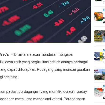
T
B
T
B
A
A
T
Trader
– Di antara alasan mendasar mengapa
5
i daya tarik yang begitu luas adalah adanya berbagai
T
ang dapat diterapkan. Pedagang yang mencari gerakan
i scalping.
A
T
empatkan perdagangan yang memiliki durasi intraday
T
A
asangan mata uang mengalami variasi. Perdagangan