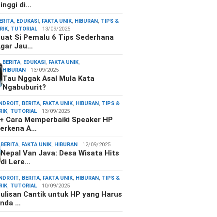
inggi di…
ERITA
,
EDUKASI
,
FAKTA UNIK
,
HIBURAN
,
TIPS &
RIK
,
TUTORIAL
13/09/2025
uat Si Pemalu 6 Tips Sederhana
gar Jau…
BERITA
,
EDUKASI
,
FAKTA UNIK
,
HIBURAN
13/09/2025
Tau Nggak Asal Mula Kata
Ngabuburit?
NDROIT
,
BERITA
,
FAKTA UNIK
,
HIBURAN
,
TIPS &
RIK
,
TUTORIAL
13/09/2025
+ Cara Memperbaiki Speaker HP
erkena A…
BERITA
,
FAKTA UNIK
,
HIBURAN
12/09/2025
Nepal Van Java: Desa Wisata Hits
di Lere…
NDROIT
,
BERITA
,
FAKTA UNIK
,
HIBURAN
,
TIPS &
RIK
,
TUTORIAL
10/09/2025
ulisan Cantik untuk HP yang Harus
nda …