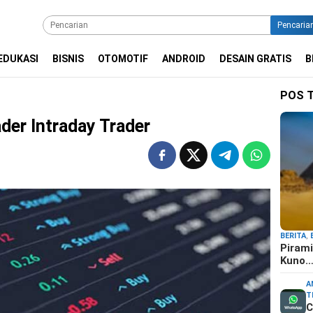
Pencaria
EDUKASI
BISNIS
OTOMOTIF
ANDROID
DESAIN GRATIS
B
POS 
der Intraday Trader
BERITA
,
Pirami
Kuno
A
T
C