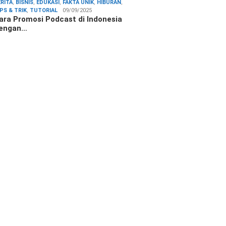
ERITA
,
BISNIS
,
EDUKASI
,
FAKTA UNIK
,
HIBURAN
,
IPS & TRIK
,
TUTORIAL
09/09/2025
ara Promosi Podcast di Indonesia
engan…