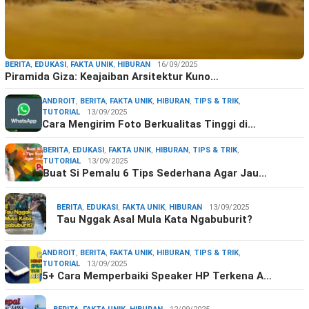
BERITA
,
EDUKASI
,
FAKTA UNIK
,
HIBURAN
16/09/2025
Piramida Giza: Keajaiban Arsitektur Kuno…
ANDROIT
,
BERITA
,
FAKTA UNIK
,
HIBURAN
,
TIPS & TRIK
,
TUTORIAL
13/09/2025
Cara Mengirim Foto Berkualitas Tinggi di…
BERITA
,
EDUKASI
,
FAKTA UNIK
,
HIBURAN
,
TIPS & TRIK
,
TUTORIAL
13/09/2025
Buat Si Pemalu 6 Tips Sederhana Agar Jau…
BERITA
,
EDUKASI
,
FAKTA UNIK
,
HIBURAN
13/09/2025
Tau Nggak Asal Mula Kata Ngabuburit?
ANDROIT
,
BERITA
,
FAKTA UNIK
,
HIBURAN
,
TIPS & TRIK
,
TUTORIAL
13/09/2025
5+ Cara Memperbaiki Speaker HP Terkena A…