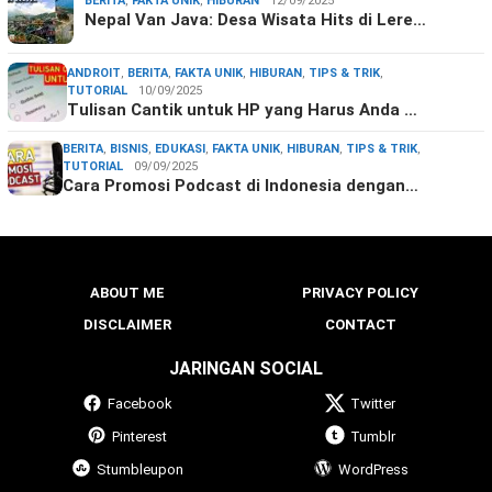
BERITA
,
FAKTA UNIK
,
HIBURAN
12/09/2025
Nepal Van Java: Desa Wisata Hits di Lere…
ANDROIT
,
BERITA
,
FAKTA UNIK
,
HIBURAN
,
TIPS & TRIK
,
TUTORIAL
10/09/2025
Tulisan Cantik untuk HP yang Harus Anda …
BERITA
,
BISNIS
,
EDUKASI
,
FAKTA UNIK
,
HIBURAN
,
TIPS & TRIK
,
TUTORIAL
09/09/2025
Cara Promosi Podcast di Indonesia dengan…
ABOUT ME
PRIVACY POLICY
DISCLAIMER
CONTACT
JARINGAN SOCIAL
Facebook
Twitter
Pinterest
Tumblr
Stumbleupon
WordPress