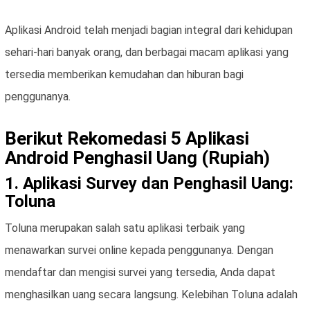
Aplikasi Android telah menjadi bagian integral dari kehidupan
sehari-hari banyak orang, dan berbagai macam aplikasi yang
tersedia memberikan kemudahan dan hiburan bagi
penggunanya.
Berikut Rekomedasi 5 Aplikasi
Android Penghasil Uang (Rupiah)
1. Aplikasi Survey dan Penghasil Uang:
Toluna
Toluna merupakan salah satu aplikasi terbaik yang
menawarkan survei online kepada penggunanya. Dengan
mendaftar dan mengisi survei yang tersedia, Anda dapat
menghasilkan uang secara langsung. Kelebihan Toluna adalah