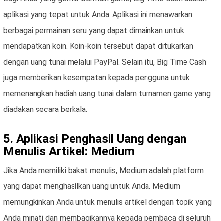
aplikasi yang tepat untuk Anda. Aplikasi ini menawarkan
berbagai permainan seru yang dapat dimainkan untuk
mendapatkan koin. Koin-koin tersebut dapat ditukarkan
dengan uang tunai melalui PayPal. Selain itu, Big Time Cash
juga memberikan kesempatan kepada pengguna untuk
memenangkan hadiah uang tunai dalam turnamen game yang
diadakan secara berkala.
5. Aplikasi Penghasil Uang dengan
Menulis Artikel: Medium
Jika Anda memiliki bakat menulis, Medium adalah platform
yang dapat menghasilkan uang untuk Anda. Medium
memungkinkan Anda untuk menulis artikel dengan topik yang
Anda minati dan membagikannya kepada pembaca di seluruh