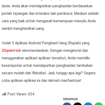
dunia. Anda akan mendapatkan penghasilan berdasarkan
jumlah tayangan dan interaksi dari pembaca. Medium adalah
cara yang baik untuk mengasah kemampuan menulis Anda
sambil menghasilkan uang.
Itulah 5 Aplikasi Android Penghasil Uang (Rupiah) yang
Zhynetrick
rekomendasikan. Dengan menginstal dan
menggunakan aplikasi-aplikasi tersebut, Anda memiliki
kesempatan untuk mendapatkan penghasilan tambahan
secara mudah dan fleksibel. Jadi, tunggu apa lagi? Segera
coba aplikasi-aplikasi ini dan nikmati manfaatnya!
Post Views:
654
SEBARKAN