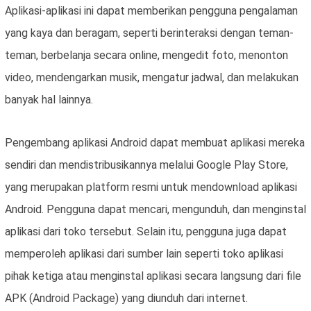
Aplikasi-aplikasi ini dapat memberikan pengguna pengalaman
yang kaya dan beragam, seperti berinteraksi dengan teman-
teman, berbelanja secara online, mengedit foto, menonton
video, mendengarkan musik, mengatur jadwal, dan melakukan
banyak hal lainnya.
Pengembang aplikasi Android dapat membuat aplikasi mereka
sendiri dan mendistribusikannya melalui Google Play Store,
yang merupakan platform resmi untuk mendownload aplikasi
Android. Pengguna dapat mencari, mengunduh, dan menginstal
aplikasi dari toko tersebut. Selain itu, pengguna juga dapat
memperoleh aplikasi dari sumber lain seperti toko aplikasi
pihak ketiga atau menginstal aplikasi secara langsung dari file
APK (Android Package) yang diunduh dari internet.