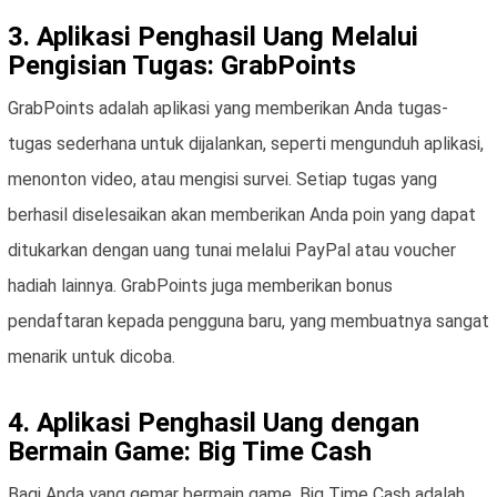
3. Aplikasi Penghasil Uang Melalui
Pengisian Tugas: GrabPoints
GrabPoints adalah aplikasi yang memberikan Anda tugas-
tugas sederhana untuk dijalankan, seperti mengunduh aplikasi,
menonton video, atau mengisi survei. Setiap tugas yang
berhasil diselesaikan akan memberikan Anda poin yang dapat
ditukarkan dengan uang tunai melalui PayPal atau voucher
hadiah lainnya. GrabPoints juga memberikan bonus
pendaftaran kepada pengguna baru, yang membuatnya sangat
menarik untuk dicoba.
4. Aplikasi Penghasil Uang dengan
Bermain Game: Big Time Cash
Bagi Anda yang gemar bermain game, Big Time Cash adalah