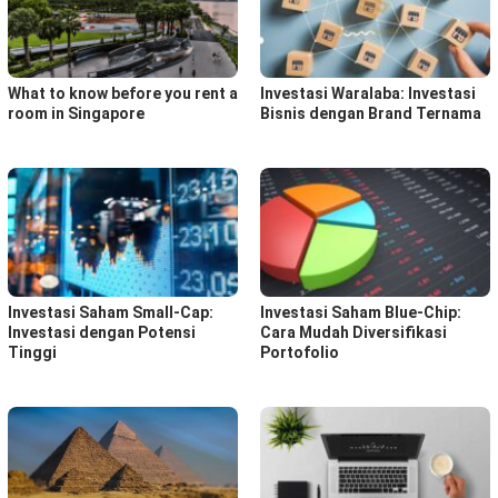
What to know before you rent a
Investasi Waralaba: Investasi
room in Singapore
Bisnis dengan Brand Ternama
Investasi Saham Small-Cap:
Investasi Saham Blue-Chip:
Investasi dengan Potensi
Cara Mudah Diversifikasi
Tinggi
Portofolio