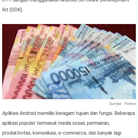
Kit (SDK).
Sumber : PxHere
Aplikasi Android memiliki beragam tujuan dan fungsi. Beberapa
aplikasi populer termasuk media sosial, permainan,
produktivitas, komunikasi, e-commerce, dan banyak lagi.