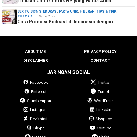
Tulisan Cantik untuk HP yang Harus Anda …
BERITA
,
BISNIS
,
EDUKASI
,
FAKTA UNIK
,
HIBURAN
,
TIPS & TRIK
,
TUTORIAL
09/09/2025
Cara Promosi Podcast di Indonesia dengan…
ABOUT ME
PRIVACY POLICY
DISCLAIMER
CONTACT
JARINGAN SOCIAL
Facebook
Twitter
Pinterest
Tumblr
Stumbleupon
WordPress
Instagram
Linkedin
Deviantart
Myspace
Skype
Youtube