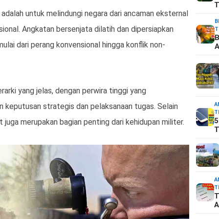
T
a adalah untuk melindungi negara dari ancaman eksternal
B
onal. Angkatan bersenjata dilatih dan dipersiapkan
T
B
ulai dari perang konvensional hingga konflik non-
A
erarki yang jelas, dengan perwira tinggi yang
A
 keputusan strategis dan pelaksanaan tugas. Selain
T
5
tat juga merupakan bagian penting dari kehidupan militer.
T
A
T
T
A