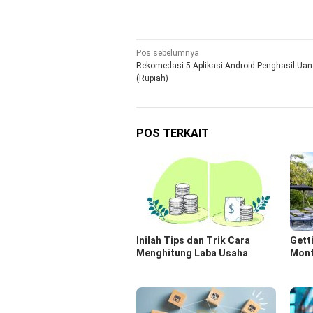
Navigasi
Pos sebelumnya
Rekomedasi 5 Aplikasi Android Penghasil Ua
pos
(Rupiah)
POS TERKAIT
Inilah Tips dan Trik Cara
Gett
Menghitung Laba Usaha
Month