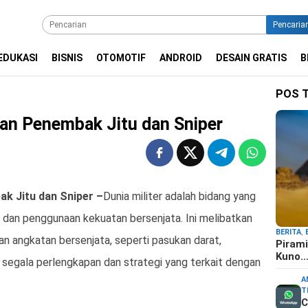
Pencaria
EDUKASI
BISNIS
OTOMOTIF
ANDROID
DESAIN GRATIS
B
POS 
an Penembak Jitu dan Sniper
k Jitu dan Sniper –
Dunia militer adalah bidang yang
 dan penggunaan kekuatan bersenjata. Ini melibatkan
BERITA
,
n angkatan bersenjata, seperti pasukan darat,
Pirami
Kuno
a segala perlengkapan dan strategi yang terkait dengan
A
T
C