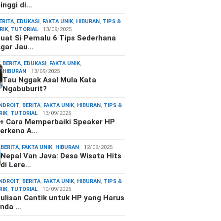
inggi di…
ERITA
,
EDUKASI
,
FAKTA UNIK
,
HIBURAN
,
TIPS &
RIK
,
TUTORIAL
13/09/2025
uat Si Pemalu 6 Tips Sederhana
gar Jau…
BERITA
,
EDUKASI
,
FAKTA UNIK
,
HIBURAN
13/09/2025
Tau Nggak Asal Mula Kata
Ngabuburit?
NDROIT
,
BERITA
,
FAKTA UNIK
,
HIBURAN
,
TIPS &
RIK
,
TUTORIAL
13/09/2025
+ Cara Memperbaiki Speaker HP
erkena A…
BERITA
,
FAKTA UNIK
,
HIBURAN
12/09/2025
Nepal Van Java: Desa Wisata Hits
di Lere…
NDROIT
,
BERITA
,
FAKTA UNIK
,
HIBURAN
,
TIPS &
RIK
,
TUTORIAL
10/09/2025
ulisan Cantik untuk HP yang Harus
nda …