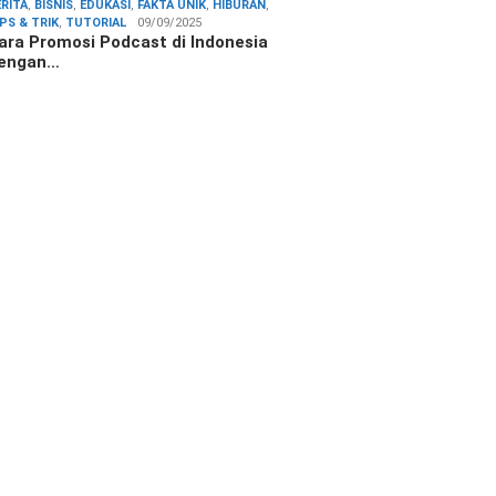
ERITA
,
BISNIS
,
EDUKASI
,
FAKTA UNIK
,
HIBURAN
,
IPS & TRIK
,
TUTORIAL
09/09/2025
ara Promosi Podcast di Indonesia
engan…