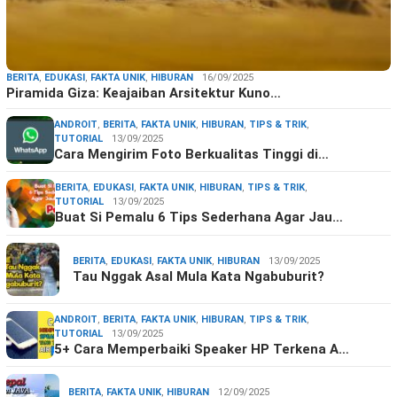
BERITA
,
EDUKASI
,
FAKTA UNIK
,
HIBURAN
16/09/2025
Piramida Giza: Keajaiban Arsitektur Kuno…
ANDROIT
,
BERITA
,
FAKTA UNIK
,
HIBURAN
,
TIPS & TRIK
,
TUTORIAL
13/09/2025
Cara Mengirim Foto Berkualitas Tinggi di…
BERITA
,
EDUKASI
,
FAKTA UNIK
,
HIBURAN
,
TIPS & TRIK
,
TUTORIAL
13/09/2025
Buat Si Pemalu 6 Tips Sederhana Agar Jau…
BERITA
,
EDUKASI
,
FAKTA UNIK
,
HIBURAN
13/09/2025
Tau Nggak Asal Mula Kata Ngabuburit?
ANDROIT
,
BERITA
,
FAKTA UNIK
,
HIBURAN
,
TIPS & TRIK
,
TUTORIAL
13/09/2025
5+ Cara Memperbaiki Speaker HP Terkena A…
BERITA
,
FAKTA UNIK
,
HIBURAN
12/09/2025