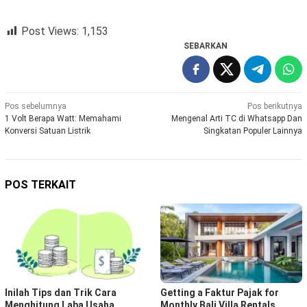
Post Views:
1,153
SEBARKAN
Navigasi
Pos sebelumnya
Pos berikutnya
1 Volt Berapa Watt: Memahami
Mengenal Arti TC di Whatsapp Dan
pos
Konversi Satuan Listrik
Singkatan Populer Lainnya
POS TERKAIT
Inilah Tips dan Trik Cara
Getting a Faktur Pajak for
Menghitung Laba Usaha
Monthly Bali Villa Rentals