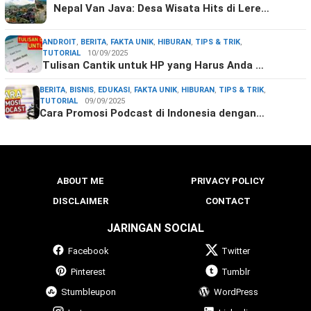
Nepal Van Java: Desa Wisata Hits di Lere…
ANDROIT
,
BERITA
,
FAKTA UNIK
,
HIBURAN
,
TIPS & TRIK
,
TUTORIAL
10/09/2025
Tulisan Cantik untuk HP yang Harus Anda …
BERITA
,
BISNIS
,
EDUKASI
,
FAKTA UNIK
,
HIBURAN
,
TIPS & TRIK
,
TUTORIAL
09/09/2025
Cara Promosi Podcast di Indonesia dengan…
ABOUT ME
PRIVACY POLICY
DISCLAIMER
CONTACT
JARINGAN SOCIAL
Facebook
Twitter
Pinterest
Tumblr
Stumbleupon
WordPress