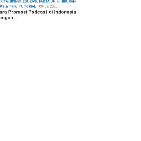
ERITA
,
BISNIS
,
EDUKASI
,
FAKTA UNIK
,
HIBURAN
,
IPS & TRIK
,
TUTORIAL
09/09/2025
ara Promosi Podcast di Indonesia
engan…