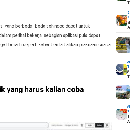
T
B
T
B
ngsi yang berbeda- beda sehingga dapat untuk
A
alam perihal bekerja. sebagian aplikasi pula dapat
at berarti seperti kabar berita bahkan prakiraan cuaca
A
T
5
T
aik yang harus kalian coba
A
T
T
A