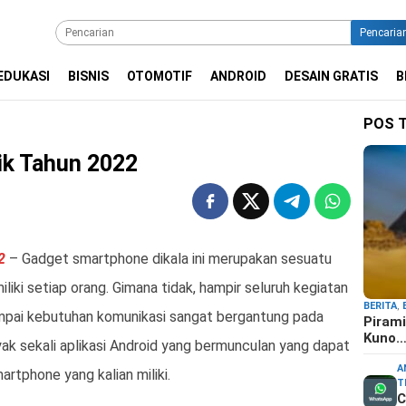
Pencaria
EDUKASI
BISNIS
OTOMOTIF
ANDROID
DESAIN GRATIS
B
POS 
aik Tahun 2022
2
– Gadget smartphone dikala ini merupakan sesuatu
liki setiap orang. Gimana tidak, hampir seluruh kegiatan
BERITA
,
sampai kebutuhan komunikasi sangat bergantung pada
Pirami
Kuno
yak sekali aplikasi Android yang bermunculan yang dapat
A
rtphone yang kalian miliki.
T
C