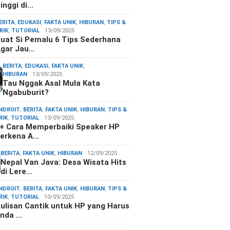
inggi di…
ERITA
,
EDUKASI
,
FAKTA UNIK
,
HIBURAN
,
TIPS &
RIK
,
TUTORIAL
13/09/2025
uat Si Pemalu 6 Tips Sederhana
gar Jau…
BERITA
,
EDUKASI
,
FAKTA UNIK
,
HIBURAN
13/09/2025
Tau Nggak Asal Mula Kata
Ngabuburit?
NDROIT
,
BERITA
,
FAKTA UNIK
,
HIBURAN
,
TIPS &
RIK
,
TUTORIAL
13/09/2025
+ Cara Memperbaiki Speaker HP
erkena A…
BERITA
,
FAKTA UNIK
,
HIBURAN
12/09/2025
Nepal Van Java: Desa Wisata Hits
di Lere…
NDROIT
,
BERITA
,
FAKTA UNIK
,
HIBURAN
,
TIPS &
RIK
,
TUTORIAL
10/09/2025
ulisan Cantik untuk HP yang Harus
nda …