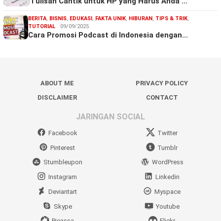
Tulisan Cantik untuk HP yang Harus Anda …
BERITA
,
BISNIS
,
EDUKASI
,
FAKTA UNIK
,
HIBURAN
,
TIPS & TRIK
,
TUTORIAL
09/09/2025
Cara Promosi Podcast di Indonesia dengan…
ABOUT ME
PRIVACY POLICY
DISCLAIMER
CONTACT
JARINGAN SOCIAL
Facebook
Twitter
Pinterest
Tumblr
Stumbleupon
WordPress
Instagram
Linkedin
Deviantart
Myspace
Skype
Youtube
Picassa
Flickr