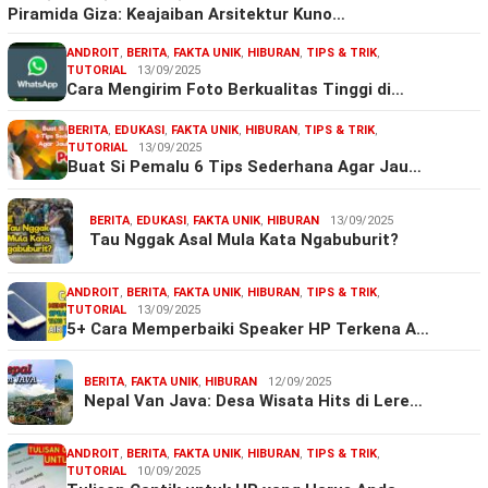
Piramida Giza: Keajaiban Arsitektur Kuno…
ANDROIT
,
BERITA
,
FAKTA UNIK
,
HIBURAN
,
TIPS & TRIK
,
TUTORIAL
13/09/2025
Cara Mengirim Foto Berkualitas Tinggi di…
BERITA
,
EDUKASI
,
FAKTA UNIK
,
HIBURAN
,
TIPS & TRIK
,
TUTORIAL
13/09/2025
Buat Si Pemalu 6 Tips Sederhana Agar Jau…
BERITA
,
EDUKASI
,
FAKTA UNIK
,
HIBURAN
13/09/2025
Tau Nggak Asal Mula Kata Ngabuburit?
ANDROIT
,
BERITA
,
FAKTA UNIK
,
HIBURAN
,
TIPS & TRIK
,
TUTORIAL
13/09/2025
5+ Cara Memperbaiki Speaker HP Terkena A…
BERITA
,
FAKTA UNIK
,
HIBURAN
12/09/2025
Nepal Van Java: Desa Wisata Hits di Lere…
ANDROIT
,
BERITA
,
FAKTA UNIK
,
HIBURAN
,
TIPS & TRIK
,
TUTORIAL
10/09/2025