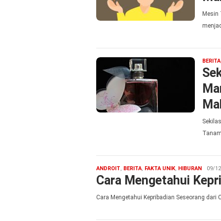
Mesin 
menjad
BERITA
Sek
Ma
Ma
Sekila
Tanama
admin
ANDROIT
,
BERITA
,
FAKTA UNIK
,
HIBURAN
09/12
Cara Mengetahui Kepr
Cara Mengetahui Kepribadian Seseorang dari Cha