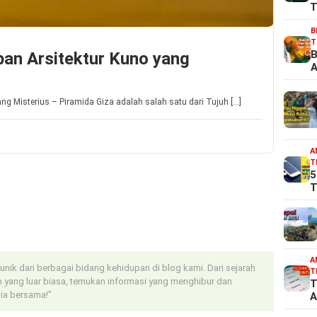
T
B
T
B
ban Arsitektur Kuno yang
A
ang Misterius – Piramida Giza adalah salah satu dari Tujuh […]
A
T
5
T
A
unik dari berbagai bidang kehidupan di blog kami. Dari sejarah
T
yang luar biasa, temukan informasi yang menghibur dan
T
nia bersama!”
A