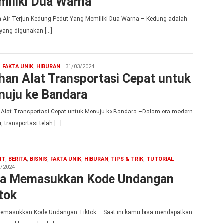
iliki Dua Warna
 Air Terjun Kedung Pedut Yang Memiliki Dua Warna – Kedung adalah
h yang digunakan […]
admin
,
FAKTA UNIK
,
HIBURAN
31/03/2024
ihan Alat Transportasi Cepat untuk
uju ke Bandara
n Alat Transportasi Cepat untuk Menuju ke Bandara –Dalam era modern
i, transportasi telah […]
admin
IT
,
BERITA
,
BISNIS
,
FAKTA UNIK
,
HIBURAN
,
TIPS & TRIK
,
TUTORIAL
3/2024
ra Memasukkan Kode Undangan
tok
emasukkan Kode Undangan Tiktok – Saat ini kamu bisa mendapatkan