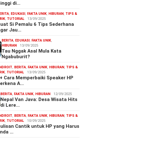
inggi di…
ERITA
,
EDUKASI
,
FAKTA UNIK
,
HIBURAN
,
TIPS &
RIK
,
TUTORIAL
13/09/2025
uat Si Pemalu 6 Tips Sederhana
gar Jau…
BERITA
,
EDUKASI
,
FAKTA UNIK
,
HIBURAN
13/09/2025
Tau Nggak Asal Mula Kata
Ngabuburit?
NDROIT
,
BERITA
,
FAKTA UNIK
,
HIBURAN
,
TIPS &
RIK
,
TUTORIAL
13/09/2025
+ Cara Memperbaiki Speaker HP
erkena A…
BERITA
,
FAKTA UNIK
,
HIBURAN
12/09/2025
Nepal Van Java: Desa Wisata Hits
di Lere…
NDROIT
,
BERITA
,
FAKTA UNIK
,
HIBURAN
,
TIPS &
RIK
,
TUTORIAL
10/09/2025
ulisan Cantik untuk HP yang Harus
nda …