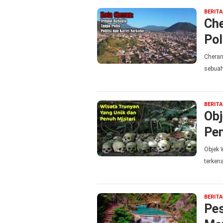
BERITA
Che
Pol
Cheran
sebuah
BERITA
Obj
Pen
Objek 
terken
BERITA
Pes