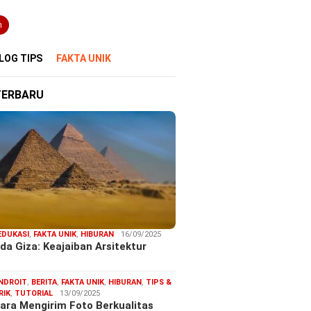
n
LOG TIPS
FAKTA UNIK
TERBARU
EDUKASI
,
FAKTA UNIK
,
HIBURAN
16/09/2025
da Giza: Keajaiban Arsitektur
…
NDROIT
,
BERITA
,
FAKTA UNIK
,
HIBURAN
,
TIPS &
RIK
,
TUTORIAL
13/09/2025
ara Mengirim Foto Berkualitas