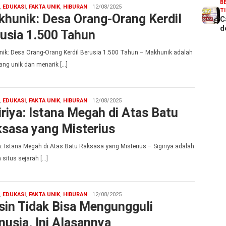
B
admin
,
EDUKASI
,
FAKTA UNIK
,
HIBURAN
12/08/2025
T
hunik: Desa Orang-Orang Kerdil
C
d
usia 1.500 Tahun
ik: Desa Orang-Orang Kerdil Berusia 1.500 Tahun – Makhunik adalah
ang unik dan menarik […]
admin
,
EDUKASI
,
FAKTA UNIK
,
HIBURAN
12/08/2025
iriya: Istana Megah di Atas Batu
sasa yang Misterius
ya: Istana Megah di Atas Batu Raksasa yang Misterius – Sigiriya adalah
 situs sejarah […]
admin
,
EDUKASI
,
FAKTA UNIK
,
HIBURAN
12/08/2025
in Tidak Bisa Mengungguli
usia, Ini Alasannya