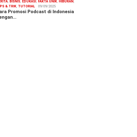
ERITA
,
BISNIS
,
EDUKASI
,
FAKTA UNIK
,
HIBURAN
,
IPS & TRIK
,
TUTORIAL
09/09/2025
ara Promosi Podcast di Indonesia
engan…