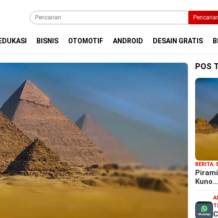
Pencaria
EDUKASI
BISNIS
OTOMOTIF
ANDROID
DESAIN GRATIS
B
POS 
BERITA
,
Pirami
Kuno
A
T
C